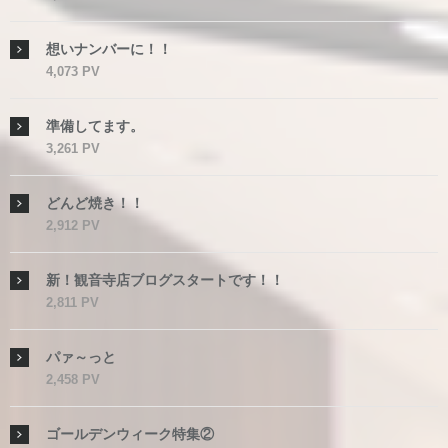
想いナンバーに！！
4,073 PV
準備してます。
3,261 PV
どんど焼き！！
2,912 PV
新！観音寺店ブログスタートです！！
2,811 PV
パァ～っと
2,458 PV
ゴールデンウィーク特集②