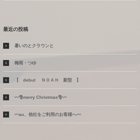
最近の投稿
暑いのとクラウンと
梅雨・つゆ
【 debut ＮＯＡＨ 新型 】
〰🎅merry Christmas🎅〰
〰au、他社をご利用のお客様へ〰