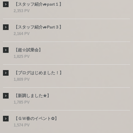
【スタッフ紹介🚙part１】
2,353 PV
【スタッフ紹介🚙Part３】
2,164 PV
【超☆試乗会】
1,825 PV
【ブログはじめました！】
1,809 PV
【新調しました★】
1,785 PV
【ＧＷ春のイベント✿】
1,574 PV