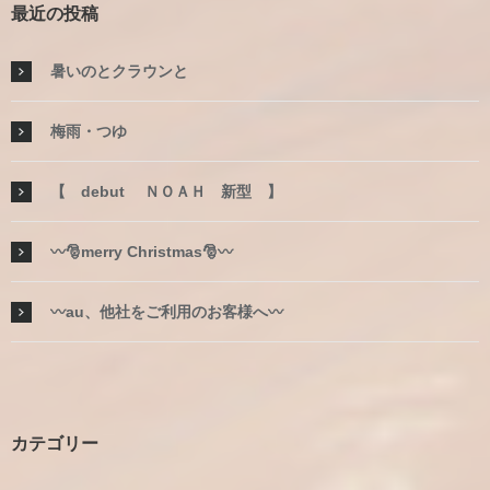
最近の投稿
暑いのとクラウンと
梅雨・つゆ
【 debut ＮＯＡＨ 新型 】
〰🎅merry Christmas🎅〰
〰au、他社をご利用のお客様へ〰
カテゴリー