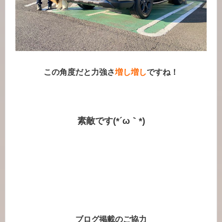
この角度だと力強さ
増し増し
ですね！
素敵です(*´ω｀*)
ブログ掲載のご協力