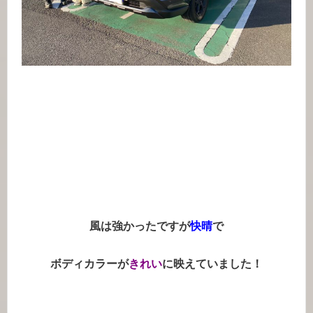
風は強かったですが
快晴
で
ボディカラーが
きれい
に映えていました！