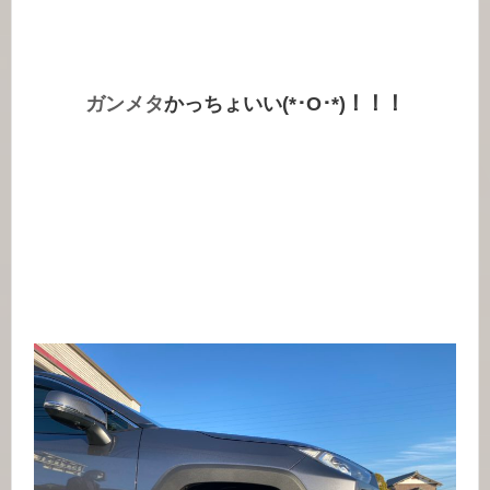
ガンメタ
かっちょいい(*･O･*)！！！